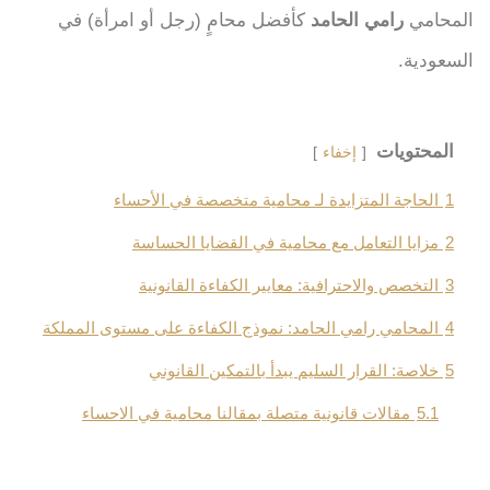
المحامي
رامي الحامد
كأفضل محامٍ (رجل أو امرأة) في
السعودية.
المحتويات
إخفاء
1
الحاجة المتزايدة لـ محامية متخصصة في الأحساء
2
مزايا التعامل مع محامية في القضايا الحساسة
3
التخصص والاحترافية: معايير الكفاءة القانونية
4
المحامي رامي الحامد: نموذج الكفاءة على مستوى المملكة
5
خلاصة: القرار السليم يبدأ بالتمكين القانوني
5.1
مقالات قانونية متصلة بمقالنا محامية في الاحساء