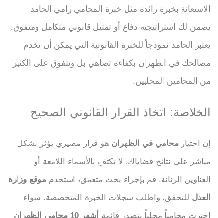
الاستعانة بخبرة رائدة مثل خبرة المحامي رامي الحامد
يضمن لك استراتيجية دفاع أو تمثيل قانوني متكامل ومتفوق.
يعتبر الحامد نموذجاً للخبرة القانونية التي يمكن أن تخدم
مصالحك في الظهران بكفاءة تضاهي بل وتتفوق على الكثير
من المحامين المحليين.
الخلاصة: اتخاذ القرار القانوني الصحيح
إن اختيار
محامي في الظهران
هو قرار مصيري يؤثر بشكل
مباشر على نتائج قضاياك. لا تكتفِ بالأسماء اللامعة أو
العناوين الرنانة. قم بإجراء بحث متعمق، استخدم
موقع وزارة
العدل
للتحقق، واطلب سجلات الخبرة المتخصصة. سواء
اخترت محامياً محلياً يتصدر قائمة
أشهر 10 محامي الظهران