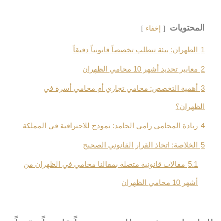
المحتويات
إخفاء
1
الظهران: بيئة تتطلب تخصصاً قانونياً دقيقاً
2
معايير تحديد أشهر 10 محامي الظهران
3
أهمية التخصص: محامي تجاري أم محامي أسرة في
الظهران؟
4
ريادة المحامي رامي الحامد: نموذج للاحترافية في المملكة
5
الخلاصة: اتخاذ القرار القانوني الصحيح
5.1
مقالات قانونية متصلة بمقالنا محامي في الظهران من
أشهر 10 محامي الظهران