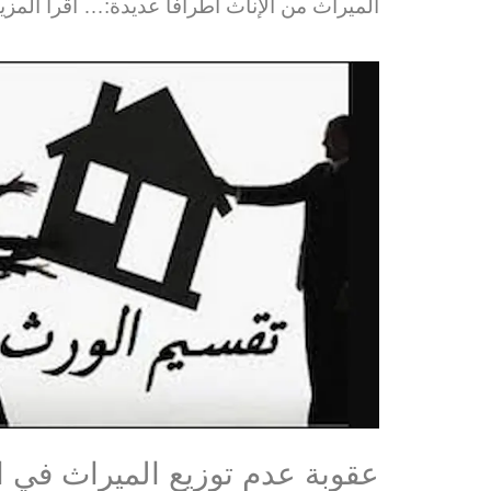
الميراث من الإناث أطرافًا عديدة:…
اقرأ المزي
عقوبة عدم توزيع الميراث في ا