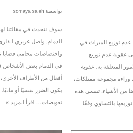
بواسطة
somaya saleh
سوف نتحدث في مقالتنا لهذ
الدمام, واصل عزيزي القارئ
عدم توزيع الميراث في
واختصاصات محامي قضايا تع
على عقوبة عدم توزيع
في الدمام بعض الأشخاص قد 
مور المتعلقة به. عقوبة
أفعال من الأطراف الأخرى، 
ك وراءه مجموعة ممتلكات،
يكون الضرر نفسيًا أو ماديً
ا من الأشياء. تسمى هذه
تعويضات…
اقرأ المزيد »
وزيعها بالتساوي وفقًا