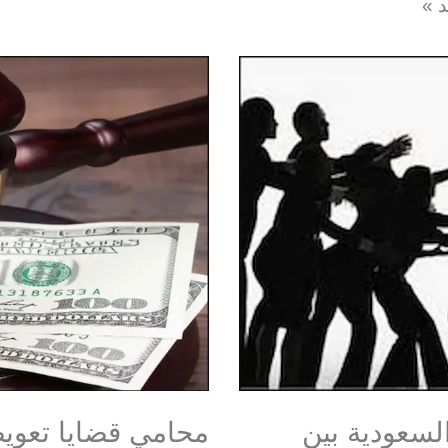
د »
لسعودية بين
محامي قضايا تعوي