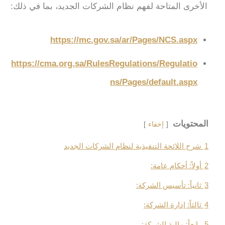
الأخرى المتاحة لفهم نظام الشركات الجديد، بما في ذلك:
https://mc.gov.sa/ar/Pages/NCS.aspx
https://cma.org.sa/RulesRegulations/Regulatio
ns/Pages/default.aspx
المحتويات
إخفاء
1
شرح اللائحة التنفيذية لنظام الشركات الجديد
2
أولاً: أحكام عامة:
3
ثانياً: تأسيس الشركة:
4
ثالثاً: إدارة الشركة:
5
رابعاً: مالية الشركة: